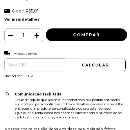
6
x de
R$5,01
Ver mais detalhes
ALTERAR CEP
Entregas para o CEP:
Meios de envio
CALCULAR
Não sei meu CEP
Comunicação facilitada
Fique tranquilo que assim que recebermos seu pedido entrarem
em contato para confirmar todos os detalhes necessários para lhe
entregar um produto personalizado e do seu total agrado!
Qualquer dúvida basta nos chamar informando o número do seu
pedido após a confirmação da compra.
Nossos chaveiros são ricos em detalhes, pois são feitos