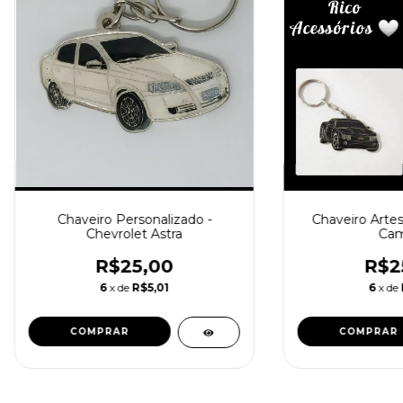
Chaveiro Artes
Chaveiro Personalizado -
Cam
Chevrolet Astra
R$2
R$25,00
6
x de
6
x de
R$5,01