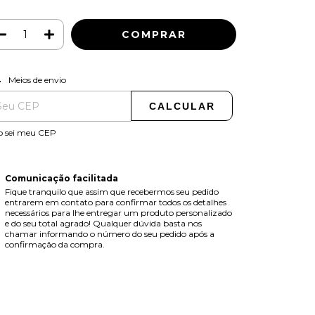
ALTERAR CEP
regas para o CEP:
Meios de envio
CALCULAR
o sei meu CEP
Comunicação facilitada
Fique tranquilo que assim que recebermos seu pedido
entrarem em contato para confirmar todos os detalhes
necessários para lhe entregar um produto personalizado
e do seu total agrado! Qualquer dúvida basta nos
chamar informando o número do seu pedido após a
confirmação da compra.