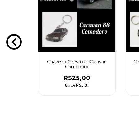
 Chevrolet
Chaveiro Chevrolet Caravan
Ch
ull
Comodoro
0
R$25,00
1
6
x de
R$5,01