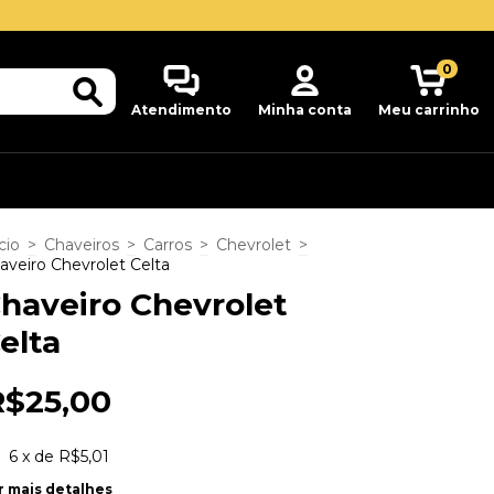
0
Atendimento
Minha conta
Meu carrinho
cio
>
Chaveiros
>
Carros
>
Chevrolet
>
aveiro Chevrolet Celta
haveiro Chevrolet
elta
R$25,00
6
x de
R$5,01
r mais detalhes