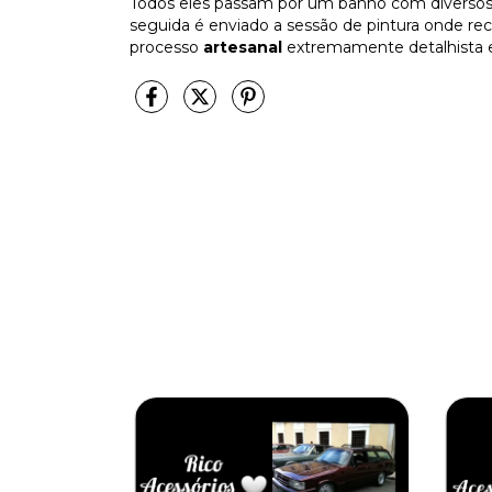
Todos eles passam por um banho com diversos 
seguida é enviado a sessão de pintura onde r
processo
artesanal
extremamente detalhista e 