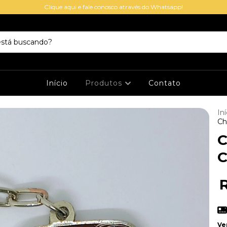
Clique aqui e fale conosco através do Whatsapp!
Início
Produtos
Contato
Iní
Ch
C
C
Ve