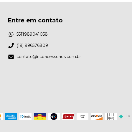
Entre em contato
5511989041058
(19) 996576809
contato@ricoacessorios.com.br