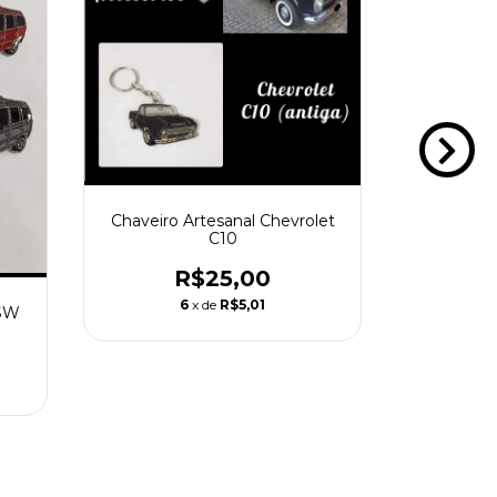
Chaveiro Artesanal Chevrolet
Chaveiro
C10
R$25,00
6
x de
R$5,01
 SW