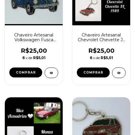
Chaveiro Artesanal
Chaveiro Artesanal
Chevrolet Chevette Jr.
Volkswagen Fusca
(83 á 89)
Itamar até 80
R$25,00
R$25,00
6
x de
R$5,01
6
x de
R$5,01
COMPRAR