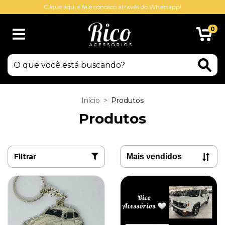
Clique aqui e fale conosco através do Whatsapp!
0
Início
>
Produtos
Produtos
Filtrar