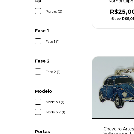
4p
Kombi Clipp
R$25,0
Portas (2)
6
x de
R$5,0
Fase 1
Fase 1 (1)
Fase 2
Fase 2 (1)
Modelo
Modelo 1 (1)
Modelo 2 (1)
Chaveiro Artes
Portas
Volkswagen F