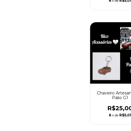
6
x de
R$5,0
Chaveiro Artesan
Palio G1
R$25,0
6
x de
R$5,0