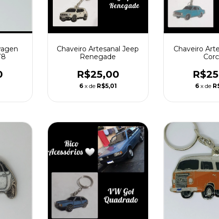
Chaveiro Artesanal Jeep
Chaveiro Art
wagen
Renegade
Corc
78
R$25,00
R$25
0
6
x de
R$5,01
6
x de
R
1