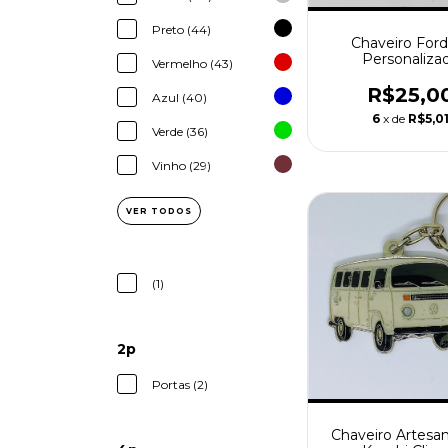
Preto (44)
Chaveiro Ford
Personaliza
Vermelho (43)
R$25,0
Azul (40)
6
x de
R$5,0
Verde (36)
Vinho (29)
VER TODOS
(1)
2p
Portas (2)
Chaveiro Artesa