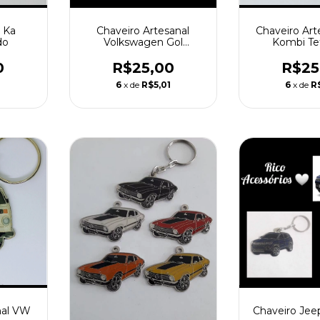
Chaveiro Artesanal
 Ka
Chaveiro Ar
Volkswagen Gol
do
Kombi Te
Quadrado
R$25,00
0
R$25
6
x de
R$5,01
1
6
x de
R
Chaveiro Je
nal VW