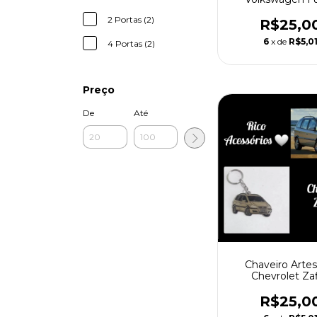
Itamar até 
2 Portas (2)
R$25,0
6
x de
R$5,0
4 Portas (2)
Preço
De
Até
Chaveiro Artes
Chevrolet Zaf
R$25,0