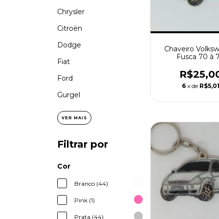
Chrysler
Citroën
Dodge
Chaveiro Volks
Fusca 70 à 
Fiat
R$25,0
Ford
6
x de
R$5,0
Gurgel
VER MAIS
Filtrar por
Cor
Branco (44)
Pink (1)
Prata (44)