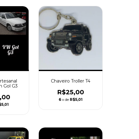
rtesanal
Chaveiro Troller T4
n Gol G3
R$25,00
,00
6
x de
R$5,01
$5,01