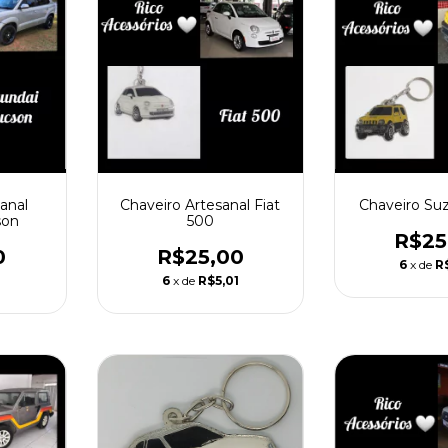
anal
Chaveiro Artesanal Fiat
Chaveiro Su
son
500
R$25
0
R$25,00
6
x de
R
1
6
x de
R$5,01