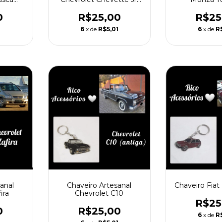
(83 á 89)
80
R$25,00
R$25
0
6
x de
R$5,01
6
x de
R
1
anal
Chaveiro Artesanal
Chaveiro Fia
ira
Chevrolet C10
R$25
0
R$25,00
6
x de
R