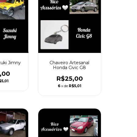
zuki Jimny
Chaveiro Artesanal
Honda Civic G8
,00
R$25,00
$5,01
6
x de
R$5,01