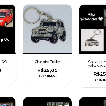
y QQ
Chaveiro A
Chaveiro Troller
Volkswage
0
R$25,00
R$25
1
6
x de
R$5,01
6
x de
R