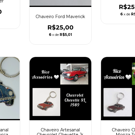
er
R$25
0
6
x de
R
Chaveiro Ford Maverick
1
R$25,00
6
x de
R$5,01
Chaveiro Artesanal
Chaveiro C
anal
Chevrolet Chevette Jr.
Monza T
usca