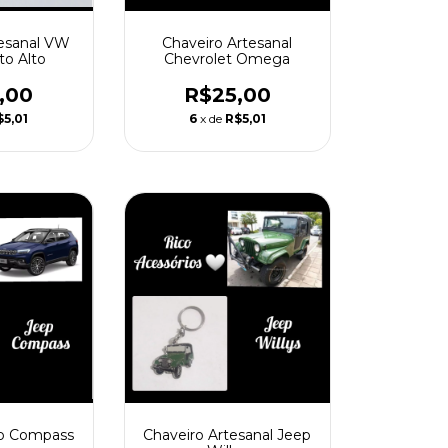
Chaveiro Artesanal
tesanal VW
Chevrolet Omega
to Alto
R$25,00
,00
6
x de
R$5,01
$5,01
ep Compass
Chaveiro Artesanal Jeep