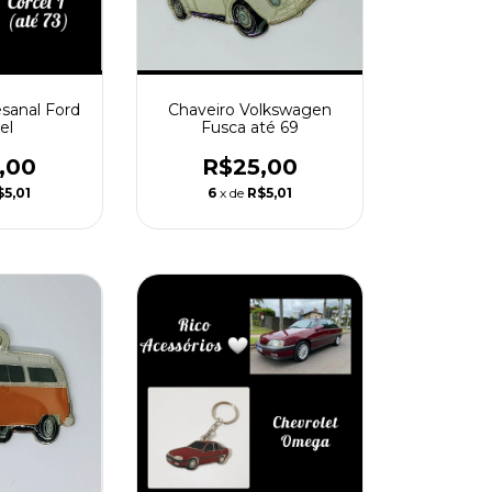
esanal Ford
Chaveiro Volkswagen
el
Fusca até 69
,00
R$25,00
$5,01
6
x de
R$5,01