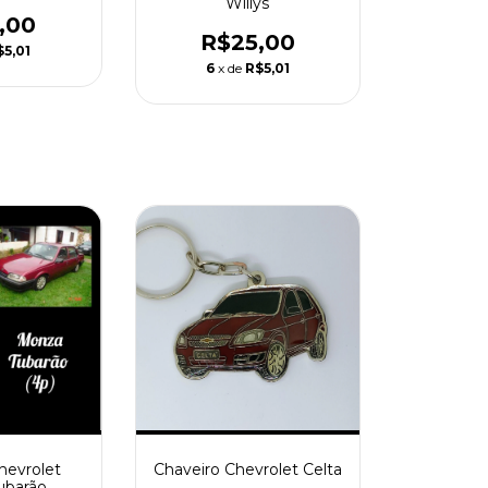
Willys
,00
R$25,00
$5,01
6
x de
R$5,01
hevrolet
Chaveiro Chevrolet Celta
ubarão