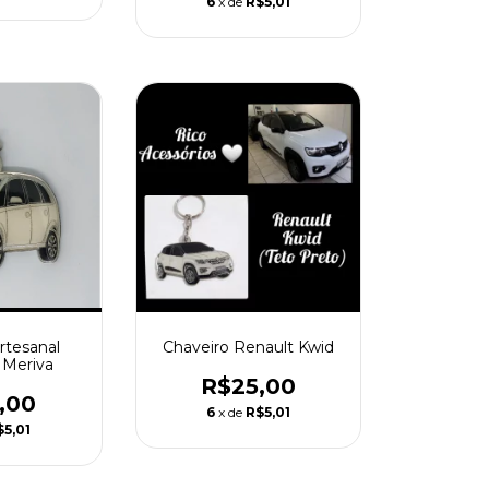
6
x de
R$5,01
Chaveiro Renault Kwid
rtesanal
 Meriva
R$25,00
,00
6
x de
R$5,01
$5,01