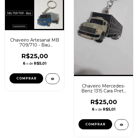
Chaveiro Artesanal MB
709/710 - Baú
(Lançamento)
R$25,00
6
x de
R$5,01
Chaveiro Mercedes-
Benz 1315 Cara Preta
Boiadeiro
R$25,00
6
x de
R$5,01