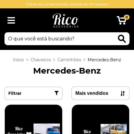
Clique aqui e fale conosco através do Whatsapp!
0
Início
>
Chaveiros
>
Caminhões
>
Mercedes-Benz
Mercedes-Benz
Filtrar