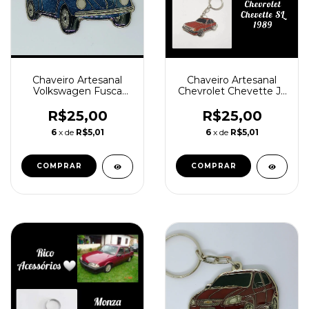
Chaveiro Artesanal
Chaveiro Artesanal
Chevrolet Chevette Jr.
Volkswagen Fusca
(83 á 89)
Itamar até 80
R$25,00
R$25,00
6
x de
R$5,01
6
x de
R$5,01
COMPRAR