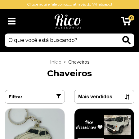
Clique aqui e fale conosco através do Whatsapp!
0
Início
>
Chaveiros
Chaveiros
Filtrar