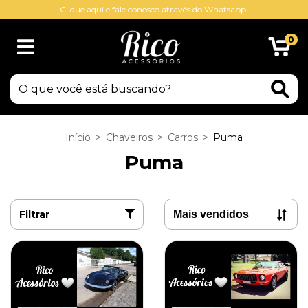
Clique aqui e fale conosco através do Whatsapp!
0
Início
>
Chaveiros
>
Carros
>
Puma
Puma
Filtrar