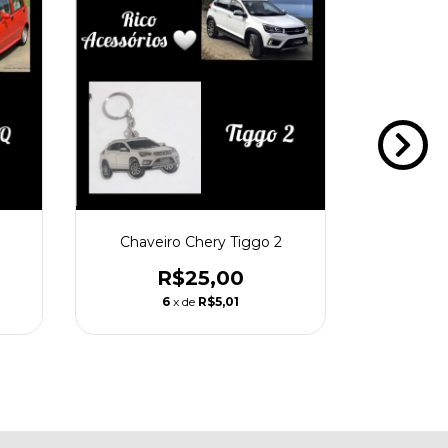
Chaveiro Chery Tiggo 2
Chavei
R$25,00
6
x de
R$5,01