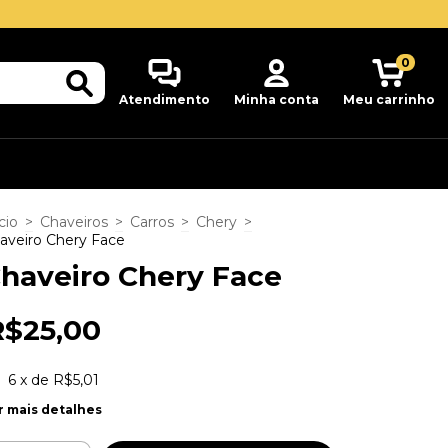
0
Atendimento
Minha conta
Meu carrinho
cio
>
Chaveiros
>
Carros
>
Chery
>
aveiro Chery Face
haveiro Chery Face
R$25,00
6
x de
R$5,01
r mais detalhes