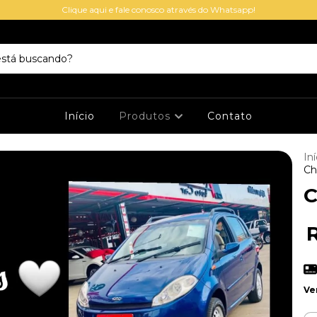
Clique aqui e fale conosco através do Whatsapp!
Início
Produtos
Contato
Iní
Ch
C
Ve