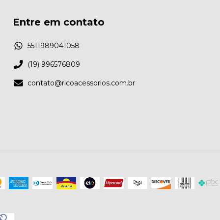
Entre em contato
5511989041058
(19) 996576809
contato@ricoacessorios.com.br