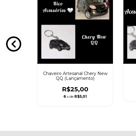
Tiggo 7
Chaveiro Artesanal Chery New
QQ (Lançamento)
0
R$25,00
1
6
x de
R$5,01