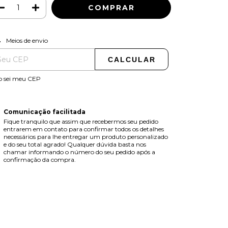
ALTERAR CEP
regas para o CEP:
Meios de envio
CALCULAR
o sei meu CEP
Comunicação facilitada
Fique tranquilo que assim que recebermos seu pedido
entrarem em contato para confirmar todos os detalhes
necessários para lhe entregar um produto personalizado
e do seu total agrado! Qualquer dúvida basta nos
chamar informando o número do seu pedido após a
confirmação da compra.